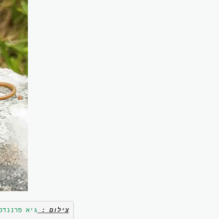
צילום : 
גיא פרננדס