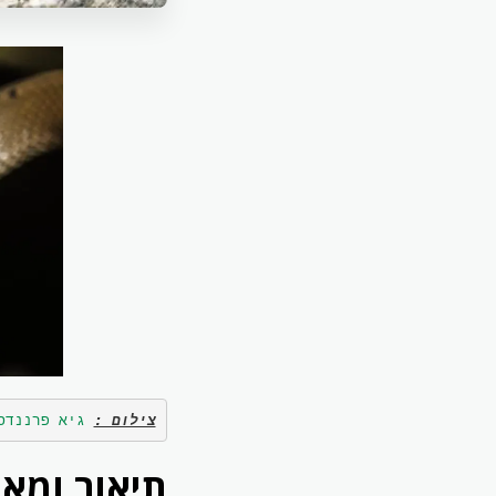
צילום :
גיא פרננדס
תיאור ומאפ