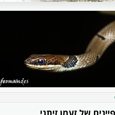
יינים של זעמן זיתני