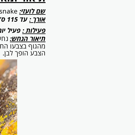
שם לועזי:
 snake
אורך :
עד 115 ס"מ. (נצפו פרטים גדולים יותר)
פעילות :
פעיל יום
תיאור הנחש:
נחש
מהגוף בצבעו החו
הצבע הופך לבן.