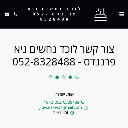
לוכד נחשים גיא
פרננדס 052-
8328488
צור קשר לוכד נחשים גיא
פרננדס - 052-8328488
אזור, ישראל
+972-052-8328488
guysnakes@gmail.com
זמין 24/7