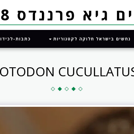
א פרננדס 052-8328488
נחשים בישראל חלוקה לקטגוריות
כתבות-לכידו