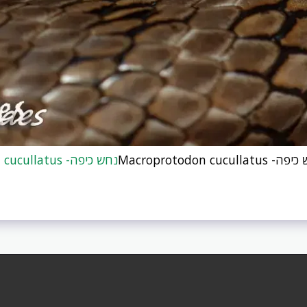
נחש כיפה- Macroprotodon cucullatus