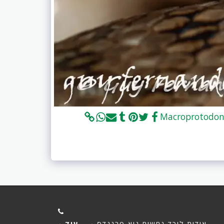
אודות לוכד נחשים גיא פרננדס
עוד