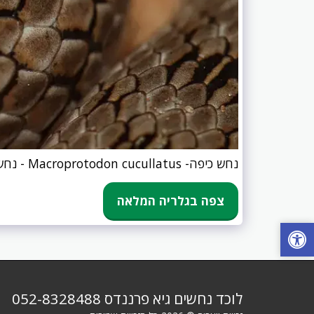
נחש כיפה- Macroprotodon cucullatus - נחש כיפה- Macroprotodon cucullatus
צפה בגלריה המלאה
לוכד נחשים גיא פרננדס 052-8328488